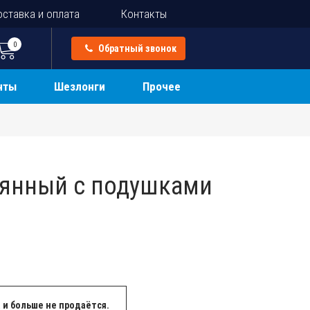
ставка и оплата
Контакты
0
Обратный звонок
нты
Шезлонги
Прочее
вянный с подушками
 и больше не продаётся.