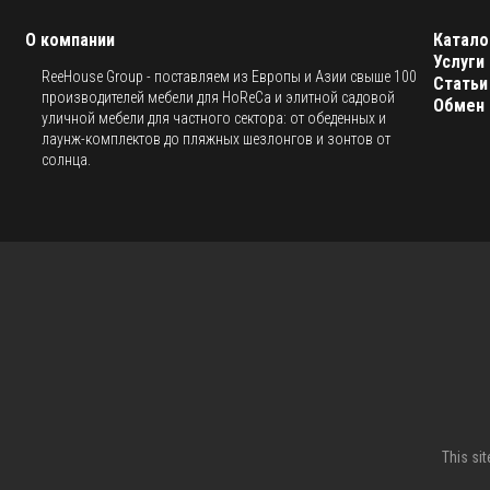
О компании
Катало
Услуги
ReeHouse Group - поставляем из Европы и Азии свыше 100
Статьи
производителей мебели для HoReCa и элитной садовой
Обмен 
уличной мебели для частного сектора: от обеденных и
лаунж-комплектов до пляжных шезлонгов и зонтов от
солнца.
This si