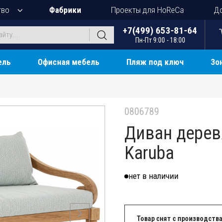
тво
Фабрики
Проекты для HoReCa
До
+7(499) 653-81-64
Пн-Пт 9:00 - 18:00
ель
Офисная мебель
Пляж под ключ
Зо
0806789
Диван дере
Karuba
нет в наличии
Товар снят с производства