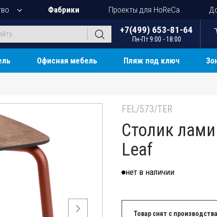
тво
Фабрики
Проекты для HoReCa
До
+7(499) 653-81-64
Пн-Пт 9:00 - 18:00
ель
Офисная мебель
Пляж под ключ
Зо
FEL/573/TER
Столик лам
Leaf
нет в наличии
Товар снят с производства