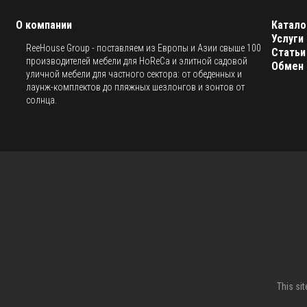
О компании
Катало
Услуги
ReeHouse Group - поставляем из Европы и Азии свыше 100
Статьи
производителей мебели для HoReCa и элитной садовой
Обмен 
уличной мебели для частного сектора: от обеденных и
лаунж-комплектов до пляжных шезлонгов и зонтов от
солнца.
This si