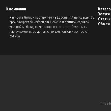
О компании
Катало
Услуги
ReeHouse Group - поставляем из Европы и Азии свыше 100
Статьи
производителей мебели для HoReCa и элитной садовой
Обмен 
уличной мебели для частного сектора: от обеденных и
лаунж-комплектов до пляжных шезлонгов и зонтов от
солнца.
This si