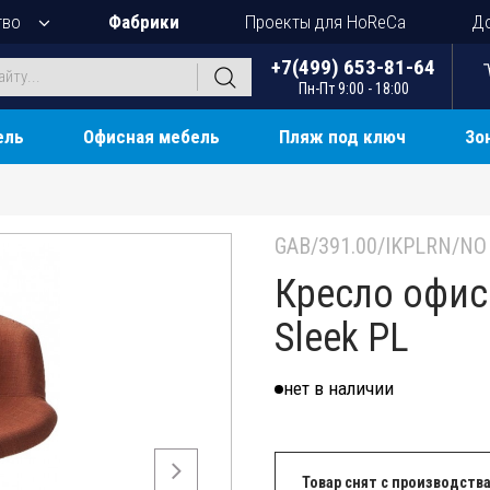
тво
Фабрики
Проекты для HoReCa
До
+7(499) 653-81-64
Пн-Пт 9:00 - 18:00
ель
Офисная мебель
Пляж под ключ
Зо
GAB/391.00/IKPLRN/NO
Кресло офис
Sleek PL
нет в наличии
Товар снят с производства