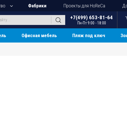
тво
Фабрики
Проекты для HoReCa
До
+7(499) 653-81-64
Пн-Пт 9:00 - 18:00
ель
Офисная мебель
Пляж под ключ
Зо