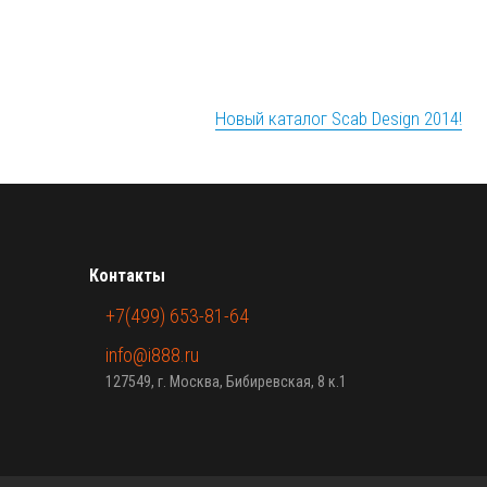
Новый каталог Scab Design 2014!
Контакты
+7(499) 653-81-64
info@i888.ru
127549, г. Москва, Бибиревская, 8 к.1