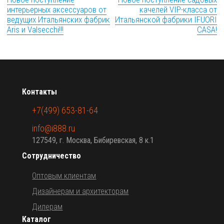
интерьерных аксессуаров от
качелей VIP-класса от
ведущих Итальянских фабрик
Итальянской фабрики IFUORI
Aris и Valsecchi!!!
CASA!
Контакты
+7(499) 653-81-64
info@i888.ru
127549, г. Москва, Бибиревская, 8 к.1
Сотрудничество
Оптовым клиентам
Дизайнерам и архитекторам
Дилерам
Каталог