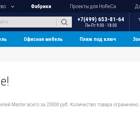
тво
Фабрики
Проекты для HoReCa
До
+7(499) 653-81-64
Пн-Пт 9:00 - 18:00
ель
Офисная мебель
Пляж под ключ
Зо
е!
елей Master всего за 23000 руб. Количество товара ограничено.