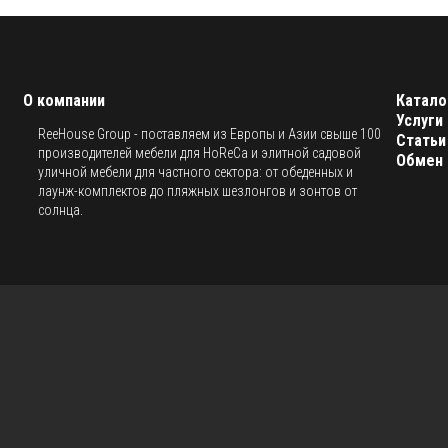
О компании
Катало
Услуги
ReeHouse Group - поставляем из Европы и Азии свыше 100
Статьи
производителей мебели для HoReCa и элитной садовой
Обмен 
уличной мебели для частного сектора: от обеденных и
лаунж-комплектов до пляжных шезлонгов и зонтов от
солнца.