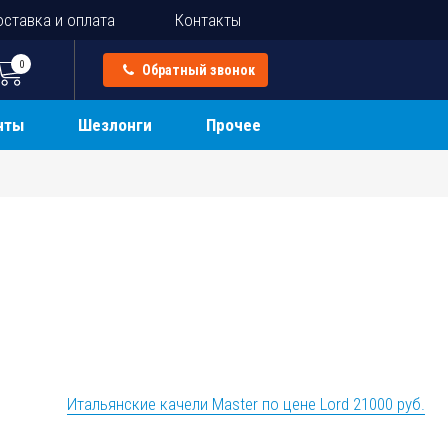
ставка и оплата
Контакты
0
Обратный звонок
нты
Шезлонги
Прочее
Итальянские качели Master по цене Lord 21000 руб.