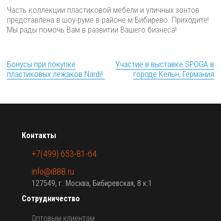
Часть коллекции пластиковой мебели и уличных зонтов
представлена в шоу-руме в районе м.Бибирево. Приходите!
Мы рады помочь Вам в развитии Вашего бизнеса!
Бонусы при покупке
Участие в выставке SPOGA в
пластиковых лежаков Nardi!
городе Кёльн, Германия
Контакты
+7(499) 653-81-64
info@i888.ru
127549, г. Москва, Бибиревская, 8 к.1
Сотрудничество
Оптовым клиентам