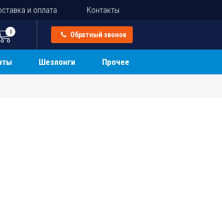
ставка и оплата
Контакты
0
Обратный звонок
нты
Шезлонги
Прочее