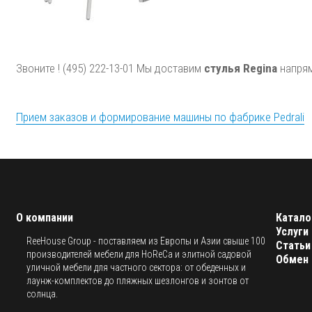
Звоните ! (495) 222-13-01 Мы доставим
стулья Regina
напрям
Прием заказов и формирование машины по фабрике Pedrali
О компании
Катало
Услуги
ReeHouse Group - поставляем из Европы и Азии свыше 100
Статьи
производителей мебели для HoReCa и элитной садовой
Обмен 
уличной мебели для частного сектора: от обеденных и
лаунж-комплектов до пляжных шезлонгов и зонтов от
солнца.