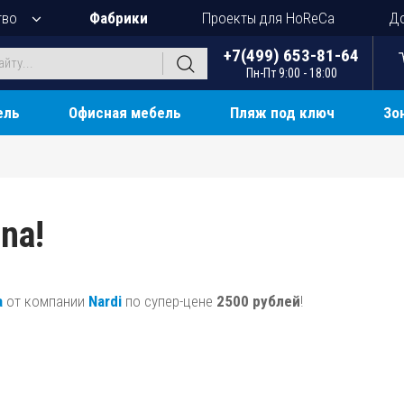
тво
Фабрики
Проекты для HoReCa
До
+7(499) 653-81-64
Пн-Пт 9:00 - 18:00
ель
Офисная мебель
Пляж под ключ
Зо
na!
a
от компании
Nardi
по супер-цене
2500 рублей
!