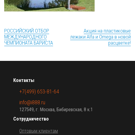
РОССИЙСКИЙ ОТБОР
Акция на пластиковые
МЕЖДУНАРОДНОГО
лежаки Alfa и Omega в новой
ЧЕМПИОНАТА БАРИСТА
расцветке!
Контакты
+7(499) 653-81-64
info@i888.ru
127549, г. Москва, Бибиревская, 8 к.1
Сотрудничество
Оптовым клиентам