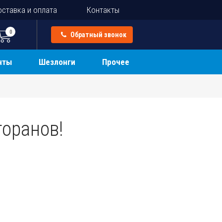
ставка и оплата
Контакты
0
Обратный звонок
нты
Шезлонги
Прочее
торанов!