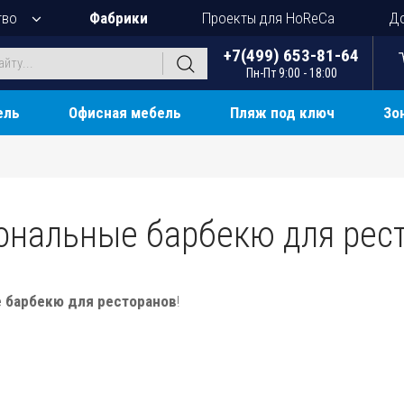
тво
Фабрики
Проекты для HoReCa
До
+7(499) 653-81-64
Пн-Пт 9:00 - 18:00
ель
Офисная мебель
Пляж под ключ
Зо
ональные барбекю для рес
 барбекю для ресторанов
!