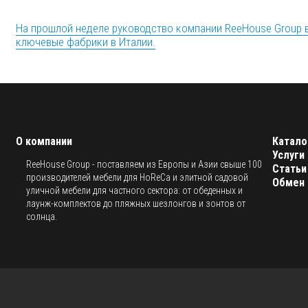
На прошлой неделе руководство компании ReeHouse Group 
ключевые фабрики в Италии.
О компании
Катало
Услуги
ReeHouse Group - поставляем из Европы и Азии свыше 100
Статьи
производителей мебели для HoReCa и элитной садовой
Обмен 
уличной мебели для частного сектора: от обеденных и
лаунж-комплектов до пляжных шезлонгов и зонтов от
солнца.