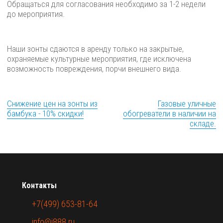
Обращаться для согласования необходимо за 1-2 недели
до мероприятия.
Наши зонты сдаются в аренду только на закрытые,
охраняемые культурные мероприятия, где исключена
возможность повреждения, порчи внешнего вида.
Снижение цен на зонты из
Газовые уличные
бамбука - 10% скидки!
обогреватели в наличии на
складе.
Контакты
+7(499) 653-81-64
info@i888.ru