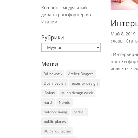
Komodo – модульный
диван-трансформер из
Интерь
Италии
Май 8, 2019
Рубрики
славы
,
Стать
Рубрики
; Интерьерны
цвете и фор
Метки
является че
3d-печать
Atelier Biagetti
Doshi Levien
exterior design
iSaloni
Milan design week
nardi
Nendo
outdoor living
pedrali
public places
RCR arquitectes