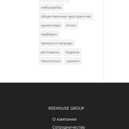
небоскребы
общественные пространства
ориентиры
отели
подборки
премии и награды
рестораны
террасы
технологии
шопинг
REEHOUSE GROUP
О компании
Сотрудничество