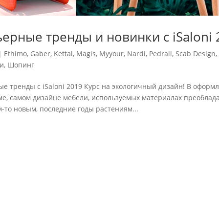
ерные тренды и новинки с iSaloni 
|
Ethimo
,
Gaber
,
Kettal
,
Magis
,
Myyour
,
Nardi
,
Pedrali
,
Scab Design
,
и
,
Шопинг
е тренды с iSaloni 2019 Курс на экологичный дизайн! В оформле
ме, самом дизайне мебели, используемых материалах преоблад
м-то новым, последние годы растениям...