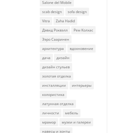
Salone del Mobile
scab design
sofa design
Vitra
Zaha Hadid
Дэвид Роквэлл
Рем Колхас
Ээро Сааринен
архитектура
вдохновение
дача
дизайн
дизайн стульев
золотая отделка
инсталляции
интерьеры
колористика
латунная отделка
личности
мебель
мрамор
музеи и галереи
навесы и зонты