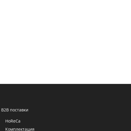
B2B поставки
HoReCa
Комплектация