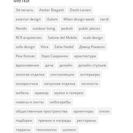
Метки
3d-печать
Atelier Biagetti
Doshi Levien
exterior design
iSaloni
Milan design week
nardi
Nendo
outdoor living
pedrali
public places
RCR arquitectes
Salone del Mobile
scab design
sofa design
Vitra
Zaha Hadid
Дэвид Роквэлл
Рем Колхас
Ээро Сааринен
архитектура
вдохновение
дача
дизайн
дизайн стульев
золотая отделка
инсталляции
интерьеры
колористика
латунная отделка
личности
мебель
мрамор
музеи и галереи
навесы и зонты
небоскребы
общественные пространства
ориентиры
отели
подборки
премии и награды
рестораны
террасы
технологии
шопинг