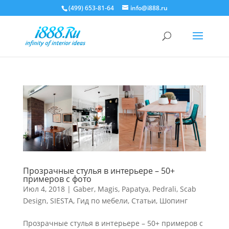
(499) 653-81-64
info@i888.ru
Прозрачные стулья в интерьере – 50+
примеров с фото
Июл 4, 2018
|
Gaber
,
Magis
,
Papatya
,
Pedrali
,
Scab
Design
,
SIESTA
,
Гид по мебели
,
Статьи
,
Шопинг
Прозрачные стулья в интерьере – 50+ примеров с