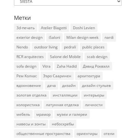
Рубрики
Метки
3d-печать
Atelier Biagetti
Doshi Levien
exterior design
iSaloni
Milan design week
nardi
Nendo
outdoor living
pedrali
public places
RCR arquitectes
Salone del Mobile
scab design
sofa design
Vitra
Zaha Hadid
Дэвид Роквэлл
Рем Колхас
Ээро Сааринен
архитектура
вдохновение
дача
дизайн
дизайн стульев
золотая отделка
инсталляции
интерьеры
колористика
латунная отделка
личности
мебель
мрамор
музеи и галереи
навесы и зонты
небоскребы
общественные пространства
ориентиры
отели