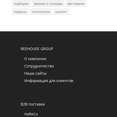
подборки
премии и награды
рестораны
террасы
технологии
шопинг
REEHOUSE GROUP
О компании
Сотрудничество
Наши сайты
Информация для клиентов
B2B поставки
HoReCa