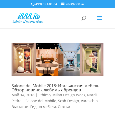
(499) 653-81-64
info@i888.ru
Salone del Mobile 2018: Итальянская мебель.
Обзор новинок любимых брендов
Май 14, 2018
|
Ethimo
,
Milan Design Week
,
Nardi
,
Pedrali
,
Salone del Mobile
,
Scab Design
,
Varaschin
,
Выставки
,
Гид по мебели
,
Статьи