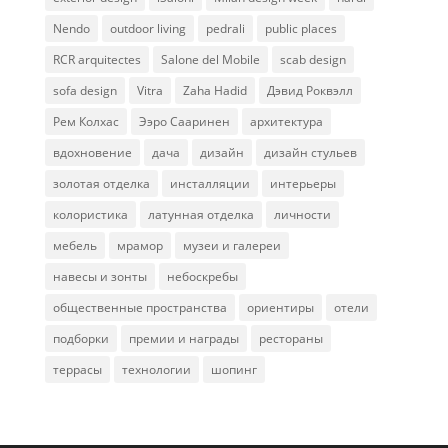
Nendo
outdoor living
pedrali
public places
RCR arquitectes
Salone del Mobile
scab design
sofa design
Vitra
Zaha Hadid
Дэвид Роквэлл
Рем Колхас
Ээро Сааринен
архитектура
вдохновение
дача
дизайн
дизайн стульев
золотая отделка
инсталляции
интерьеры
колористика
латунная отделка
личности
мебель
мрамор
музеи и галереи
навесы и зонты
небоскребы
общественные пространства
ориентиры
отели
подборки
премии и награды
рестораны
террасы
технологии
шопинг