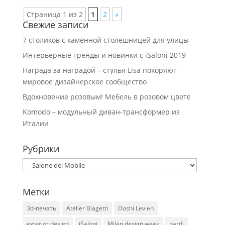
Страница 1 из 2
1
2
»
Свежие записи
7 столиков с каменной столешницей для улицы
Интерьерные тренды и новинки с iSaloni 2019
Награда за наградой – стулья Lisa покоряют
мировое дизайнерское сообщество
Вдохновение розовым! Мебель в розовом цвете
Komodo – модульный диван-трансформер из
Италии
Рубрики
Рубрики
Метки
3d-печать
Atelier Biagetti
Doshi Levien
exterior design
iSaloni
Milan design week
nardi