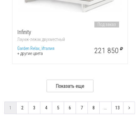
Под заказ
Infinity
Лаунж-лежак двухместный
Garden Relax, Италия
221 850
+ другие цвета
Показать еще
1
2
3
4
5
6
7
8
...
13