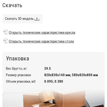
время не теряют своего привлекательного внешнего вида,
Скачать
даже несмотря на активную эксплуатацию. Мебель
выдерживает выдерживает минусовую температуру до 20
градусов.
Скачать 3D-модель
Состав комплекта:
Кресло пластиковое
, размер: 540х600х810 мм - 4 шт.
Открыть технические характеристики кресла
Открыть технические характеристики кресла
.
Открыть технические характеристики стола
Стол пластиковый
, размер: 800х800х740 мм - 1 шт.
Открыть технические характеристики стола
.
*На изделиях темных цветов возможны тени и другие
Упаковка
незначительные дефекты, это обусловлено технологией
производства и не является браком.
Вес брутто, кг:
39.5
Размер упаковки:
820х830х140 мм; 580х820х800 мм
Объем упаковки, м3:
0.095; 0.380