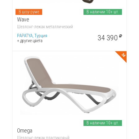
В шоу-руме
В наличии 10+ шт.
Wave
Шезлонг-лежак металлический
PAPATYA, Турция
34 390
+ другие цвета
3d
В наличии 10+ шт.
Omega
Шезлонг-лежак пластиковый