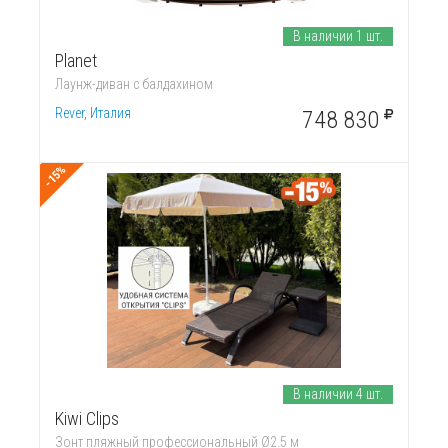
В наличии 1 шт.
Planet
Лаунж-диван с балдахином
Rever, Италия
748 830
-15%
В наличии 4 шт.
Kiwi Clips
Зонт пляжный профессиональный Ø2.5 м