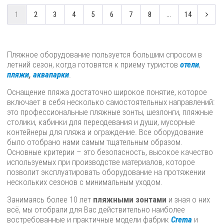
1
2
3
4
5
6
7
8
...
14
Пляжное оборудование пользуется большим спросом в
летний сезон, когда готовятся к приему туристов
отели
,
пляжи
,
аквапарки
.
Оснащение пляжа достаточно широкое понятие, которое
включает в себя несколько самостоятельных направлений:
это профессиональные пляжные зонты, шезлонги, пляжные
столики, кабинки для переодевания и души, мусорные
контейнеры для пляжа и ограждение. Все оборудование
было отобрано нами самым тщательным образом.
Основные критерии – это безопасность, высокое качество
используемых при производстве материалов, которое
позволит эксплуатировать оборудование на протяжении
нескольких сезонов с минимальным уходом.
Занимаясь более 10 лет
пляжными зонтами
и зная о них
всё, мы отобрали для Вас действительно наиболее
востребованные и практичные модели фабрик
Crema
и