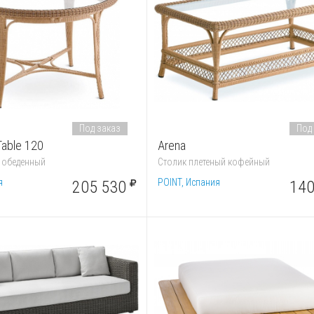
Под заказ
Под
Table 120
Arena
 обеденный
Столик плетеный кофейный
я
POINT, Испания
205 530
140