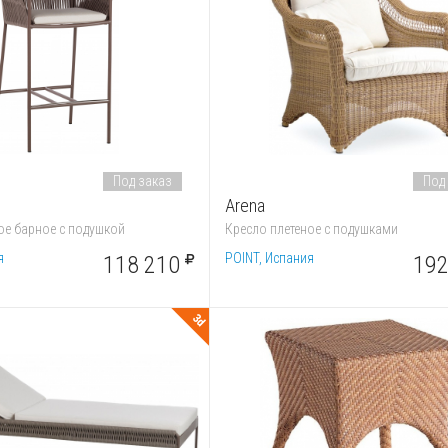
Под заказ
Под
Arena
ое барное с подушкой
Кресло плетеное с подушками
я
POINT, Испания
118 210
192
3d