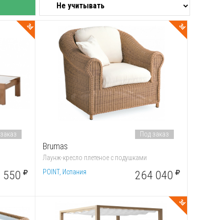
3d
3d
 заказ
Под заказ
Brumas
Лаунж-кресло плетеное с подушками
POINT, Испания
 550
264 040
3d