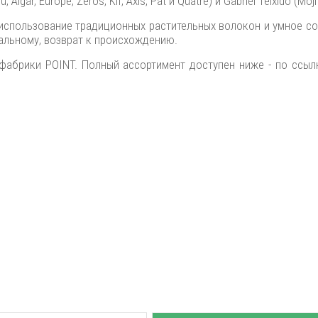
ar, Europe, Zeros, Kif, Axis, Pat и Quatre) и Gabriel Teixidó (Moji
 использование традиционных растительных волокон и умное с
альному, возврат к происхождению.
фабрики POINT. Полный ассортимент доступен ниже - по ссылк