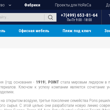
тво
Фабрики
Проекты для HoReCa
До
+7(499) 653-81-64
Пн-Пт 9:00 - 18:00
ель
Офисная мебель
Пляж под ключ
Зо
ия (год основания -
1919
),
POINT
стала мировым лидером в п
териалов. Ключом к успеху компании является сочетание у
зделиях.
 на открытом воздухе, третье поколение семейства Pons решил
ого сырья. С этой целью они разработали новую линию совре