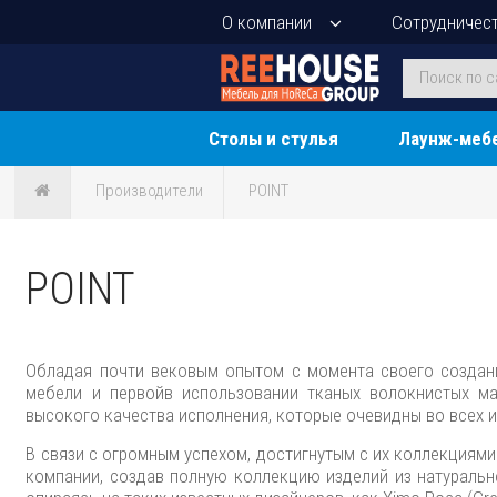
О компании
Сотрудничес
Столы и стулья
Лаунж-меб
Производители
POINT
POINT
Обладая почти вековым опытом с момента своего создан
мебели и первойв использовании тканых волокнистых ма
высокого качества исполнения, которые очевидны во всех и
В связи с огромным успехом, достигнутым с их коллекциями
компании, создав полную коллекцию изделий из натуральн