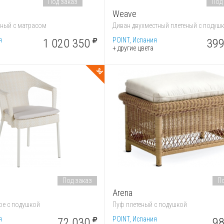
Под заказ
Под
Weave
нный с матрасом
Диван двухместный плетеный с подуш
я
POINT, Испания
1 020 350
399
+ другие цвета
3d
Под заказ
По
Arena
ое с подушкой
Пуф плетеный с подушкой
я
POINT, Испания
72 030
98