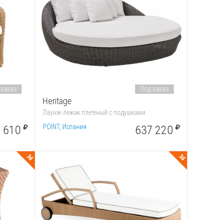
 заказ
Под заказ
Heritage
Лаунж-лежак плетеный с подушками
POINT, Испания
 610
637 220
3d
3d