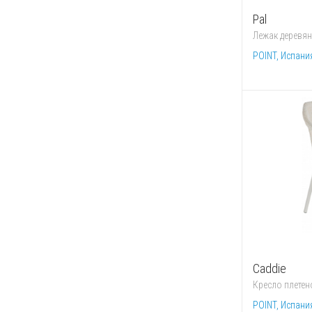
Pal
Лежак деревя
POINT, Испани
Caddie
Кресло плетен
POINT, Испани