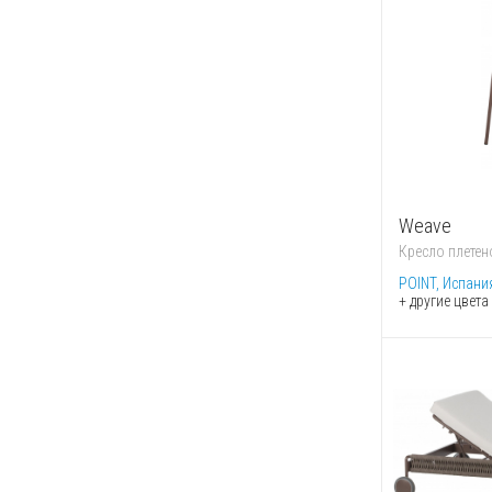
Weave
Кресло плетен
POINT, Испани
+ другие цвета