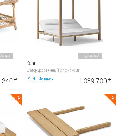
 заказ
Под заказ
Kahn
Шатер деревянный с лежаками
POINT, Испания
 340
1 089 700
3d
3d