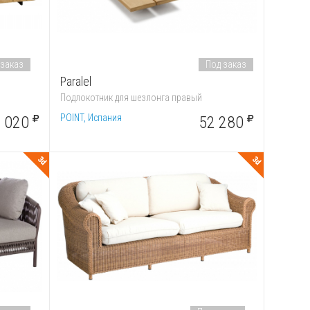
 заказ
Под заказ
Paralel
Подлокотник для шезлонга правый
POINT, Испания
 020
52 280
3d
3d