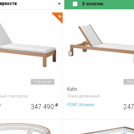
В наличии
3d
Под заказ
Под
Kahn
нный с матрасом
Лежак деревянный
я
POINT, Испания
347 490
247