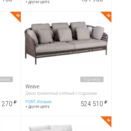
+ другие цвета
3d
3d
 заказ
Под заказ
Weave
Диван трехместный плетеный с подушками
POINT, Испания
 270
524 510
+ другие цвета
3d