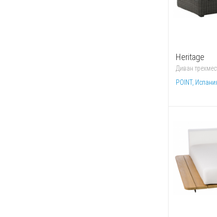
Heritage
Диван трехмес
POINT, Испани