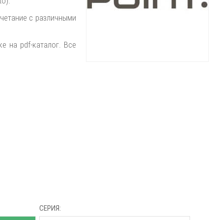
to).
очетание с различными
е на pdf-каталог. Все
СЕРИЯ: