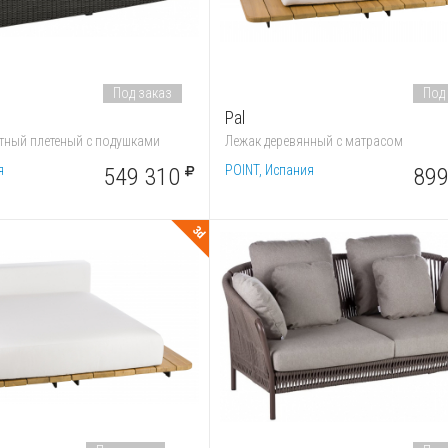
Под заказ
Под
Pal
тный плетеный с подушками
Лежак деревянный с матрасом
я
POINT, Испания
549 310
899
3d