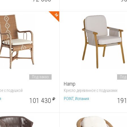
3d
Под заказ
Под
Hamp
ое с подушкой
Кресло деревянное с подушками
я
POINT, Испания
101 430
191