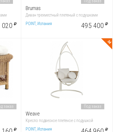
 заказ
Под заказ
Brumas
ками
Диван трехместный плетеный с подушками
POINT, Испания
 020
495 400
3d
д заказ
Под заказ
Weave
Кресло подвесное плетеное с подушкой
POINT, Испания
 160
464 960