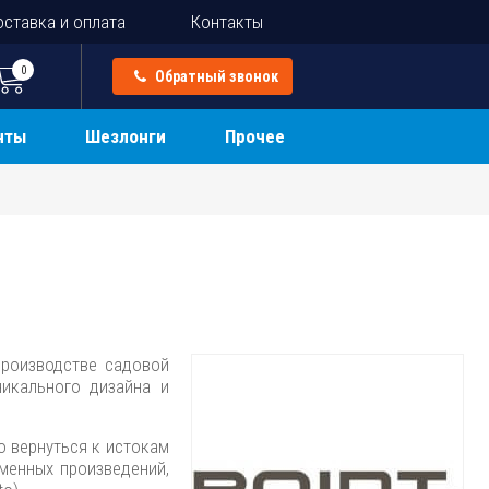
ставка и оплата
Контакты
0
Обратный звонок
нты
Шезлонги
Прочее
роизводстве садовой
никального дизайна и
о вернуться к истокам
менных произведений,