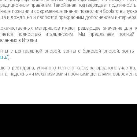
традиционным правилам. Такой знак подтверждает подлинность
нные позиции и современные знания позволили Scolaro выпуск
нца и дождя, но и являются прекрасным дополнением интерьера
ококачественных материалов имеют решающее значение для 
вляется полностью итальянским. Мы предлагаем полный
еланных в Италии.
онты с центральной опорой, зонты с боковой опорой, зонты
.ru/
).
ашего ресторана, уличного летнего кафе, загородного участка
ента, надёжными механизмами и прочными деталями, современн