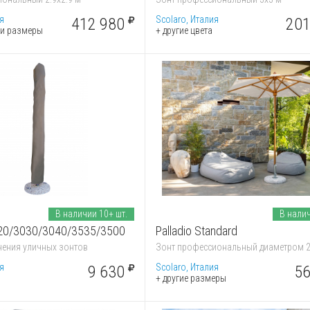
я
Scolaro, Италия
412 980
201
а и размеры
+ другие цвета
В наличии 10+ шт.
В налич
020/3030/3040/3535/3500
Palladio Standard
нения уличных зонтов
Зонт профессиональный диаметром 2
я
Scolaro, Италия
9 630
56
+ другие размеры