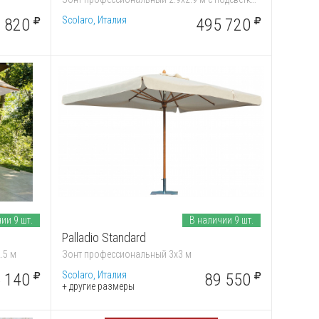
Scolaro, Италия
 820
495 720
ии 9 шт.
В наличии 9 шт.
Palladio Standard
.5 м
Зонт профессиональный 3х3 м
Scolaro, Италия
 140
89 550
+ другие размеры