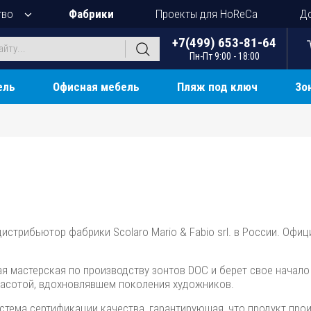
тво
Фабрики
Проекты для HoReCa
До
+7(499) 653-81-64
Пн-Пт 9:00 - 18:00
ель
Офисная мебель
Пляж под ключ
Зо
стрибьютор фабрики Scolaro Mario & Fabio srl. в России. Офиц
ая мастерская по производству зонтов DOC и берет свое начало
красотой, вдохновлявшем поколения художников.
о система сертификации качества, гарантирующая, что продукт про