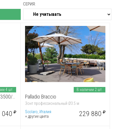
СЕРИЯ:
ии 4 шт.
В наличии 2 шт.
Braccio 2030/3030/3040/3535/3500/4000
Palladio Braccio
Зонт профессиональный Ø3.5 м
Scolaro, Италия
 040
229 880
+ другие цвета