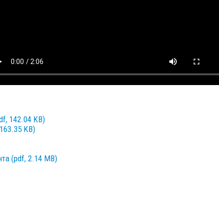
)
f, 142.04 KB)
163.35 KB)
а (pdf, 2.14 MB)