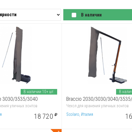
В наличии
В наличии 10+ шт.
В налич
tro 3030/3535/3040
нения уличных зонтов
Чехол для хранения уличных зонтов
я
Scolaro, Италия
18 720
16