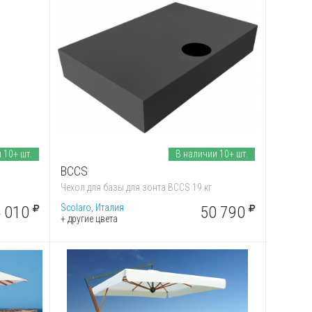
 10+ шт.
В наличии 10+ шт.
BCCS
Чехол для базы для зонта BCCS 19 кг
Scolaro, Италия
 010
50 790
+ другие цвета