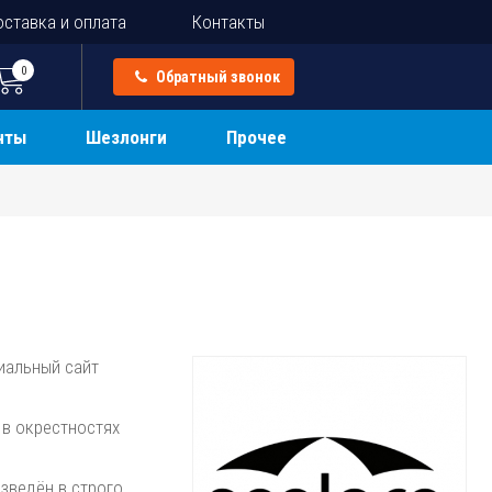
ставка и оплата
Контакты
0
Обратный звонок
нты
Шезлонги
Прочее
иальный сайт
 в окрестностях
изведён в строго