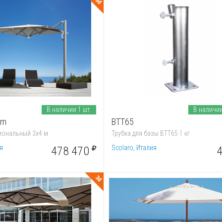
3d
В наличии 1 шт.
В наличии
um
BTT65
иональный 3х4 м
Трубка для базы BTT65 1 кг
я
Scolaro, Италия
478 470
4
3d