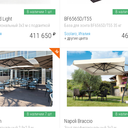
В наличии 1 шт.
В налич
 Light
BF6565D/T55
ональный 3х3 м с подсветкой
База для зонта BF6565D/T55 35 кг
я
Scolaro, Италия
411 650
46
+ другие цвета
3d
В наличии 7 шт.
В налич
n
Napoli Braccio
ональный 2.9х2.9 м
Зонт профессиональный 3х3 м