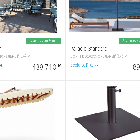
В наличии 5 шт.
В наличии
n
Palladio Standard
иональный 3х4 м
Зонт профессиональный 3х3 м
я
Scolaro, Италия
439 710
89