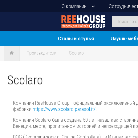
О компании
Сотрудничес
Столы и стулья
Лаунж-меб
Производители
Scolaro
Scolaro
Компания ReeHouse Group - официальный эксклюзивный ди
фабрики
https://www.scolaro-parasol.it/
.
Компания Scolaro была создана 50 лет назад как старинн
Венеции, месте, пропитанном историей и непреходящей 
DOC (Denominazione di Origine Controllata) - в Италии эт