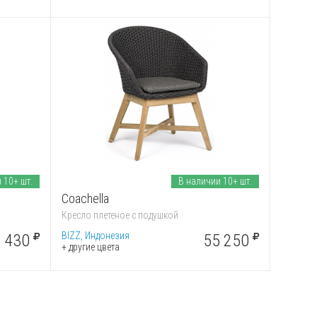
 10+ шт.
В наличии 10+ шт.
Coachella
Кресло плетеное с подушкой
BIZZ, Индонезия
 430
55 250
+ другие цвета