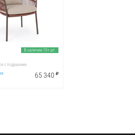
В наличии 10+ шт.
ое с подушками
ия
65 340