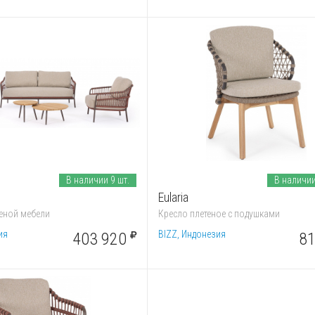
В наличии 9 шт.
В наличии
Eularia
еной мебели
Кресло плетеное с подушками
ия
BIZZ, Индонезия
403 920
81