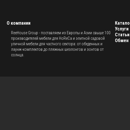
О компании
Катало
Услуги
ReeHouse Group - поставляем из Европы и Азии свыше 100
Статьи
производителей мебели для HoReCa и элитной садовой
Обмен 
уличной мебели для частного сектора: от обеденных и
лаунж-комплектов до пляжных шезлонгов и зонтов от
солнца.