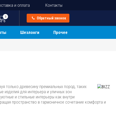
ставка и оплата
Контакты
0
Обратный звонок
нты
Шезлонги
Прочее
зуя только древесину премиальных пород, таких
ые изделия для интерьера и уличных зон
уютные и стильные интерьеры как внутри
вращая пространство в гармоничное сочетание комфорта и