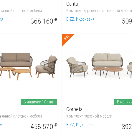
Garita
вянной плетеной мебели
Комплект деревянной плетеной мебел
ия
BIZZ, Индонезия
368 160
509
-20%
В наличии 10+ шт.
В наличи
Corbeta
вянной плетеной мебели
Комплект плетеной мебели
ия
BIZZ, Индонезия
458 570
392