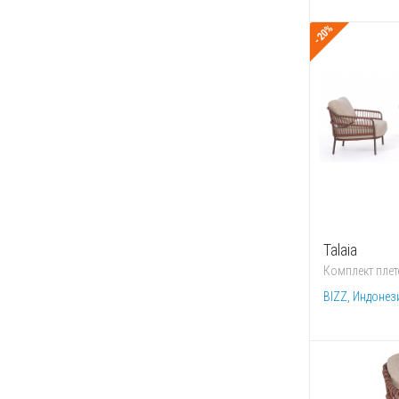
-20%
Talaia
Комплект плет
BIZZ, Индонез