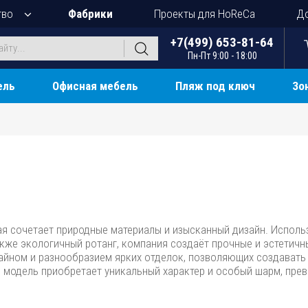
тво
Фабрики
Проекты для HoReCa
До
+7(499) 653-81-64
Пн-Пт 9:00 - 18:00
ель
Офисная мебель
Пляж под ключ
Зо
ая сочетает природные материалы и изысканный дизайн. Исполь
 также экологичный ротанг, компания создаёт прочные и эстетичн
айном и разнообразием ярких отделок, позволяющих создавать 
я модель приобретает уникальный характер и особый шарм, пре