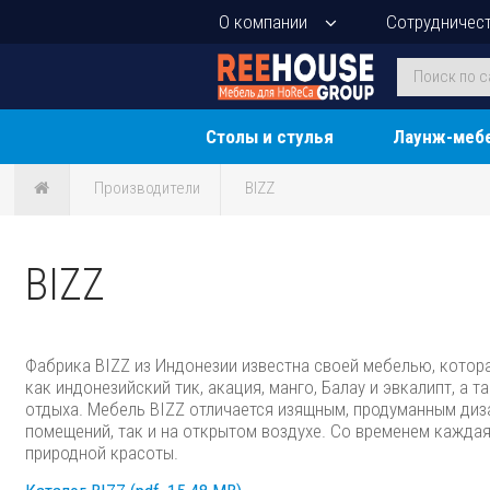
О компании
Сотрудничес
Столы и стулья
Лаунж-меб
Производители
BIZZ
BIZZ
Фабрика BIZZ из Индонезии известна своей мебелью, котор
как индонезийский тик, акация, манго, Балау и эвкалипт, а
отдыха. Мебель BIZZ отличается изящным, продуманным диз
помещений, так и на открытом воздухе. Со временем кажда
природной красоты.