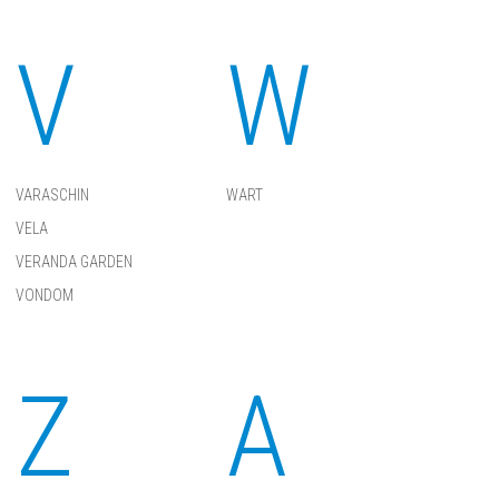
V
W
VARASCHIN
WART
VELA
VERANDA GARDEN
VONDOM
Z
А