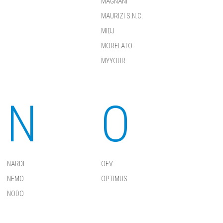
MAGNANI
MAURIZI S.N.C.
MIDJ
MORELATO
MYYOUR
N
O
NARDI
OFV
NEMO
OPTIMUS
NODO