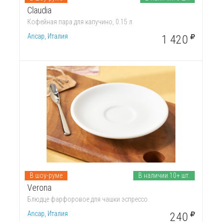
Claudia
Кофейная пара для капучино, 0.15 л
Ancap, Италия
1 420
В шоу-руме
В наличии 10+ шт.
Verona
Блюдце фарфоровое для чашки эспрессо
Ancap, Италия
240