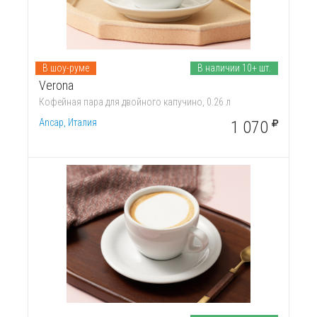
В шоу-руме
В наличии 10+ шт.
Verona
Кофейная пара для двойного капучино, 0.26 л
Ancap, Италия
1 070