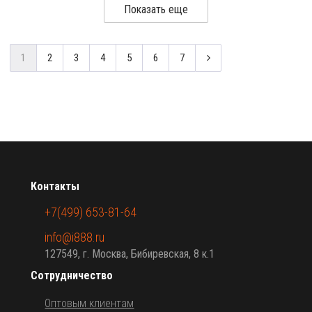
Показать еще
1
2
3
4
5
6
7
Контакты
+7(499) 653-81-64
info@i888.ru
127549, г. Москва, Бибиревская, 8 к.1
Сотрудничество
Оптовым клиентам