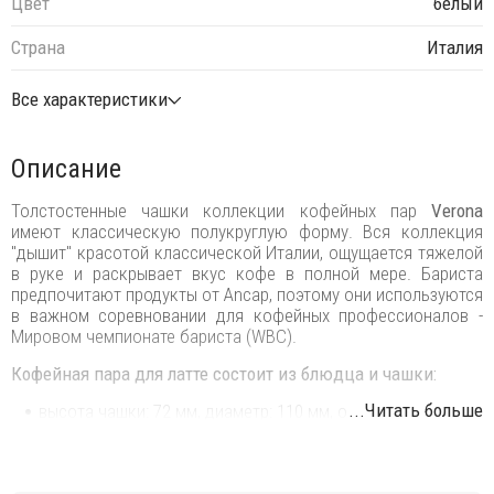
Цвет
белый
Страна
Италия
Все характеристики
Описание
Толстостенные чашки коллекции кофейных пар
Verona
имеют классическую полукруглую форму. Вся коллекция
"дышит" красотой классической Италии, ощущается тяжелой
в руке и раскрывает вкус кофе в полной мере. Бариста
предпочитают продукты от Ancap, поэтому они используются
в важном соревновании для кофейных профессионалов -
Мировом чемпионате бариста (WBC).
Кофейная пара для латте состоит из блюдца и чашки:
...Читать больше
высота чашки: 72 мм, диаметр: 110 мм, объем: 350 мл.
диаметр блюдца: 165 мм.
Форма и толщина чашек разработаны для того, чтобы