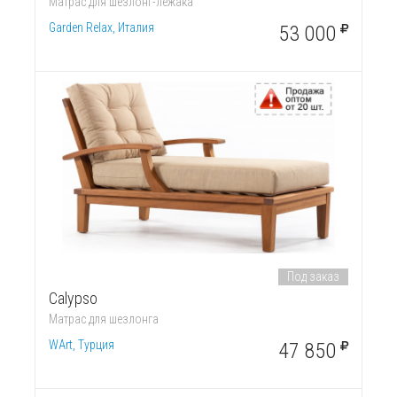
Матрас для шезлонг-лежака
Garden Relax, Италия
53 000
Под заказ
Calypso
Матрас для шезлонга
WArt, Турция
47 850