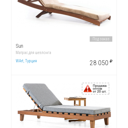
Под заказ
Sun
Матрас для шезлонга
WArt, Турция
28 050