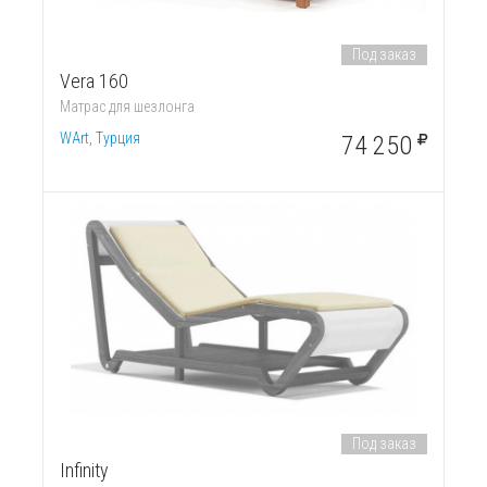
Под заказ
Vera 160
Матрас для шезлонга
WArt, Турция
74 250
Под заказ
Infinity