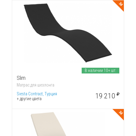
3d
В наличии 10+ шт.
Slim
Матрас для шезлонга
Siesta Contract, Турция
19 210
+ другие цвета
3d