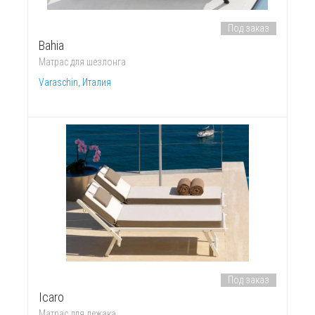
Под заказ
Bahia
Матрас для шезлонга
Varaschin, Италия
Под заказ
Icaro
Матрас для лежака