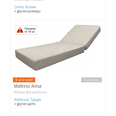
Crema, Италия
+ другие размеры
В шоу-руме
Под заказ
Mattress Armur
Матрас для шезлонга
ReeHouse, Турция
+ другие цвета