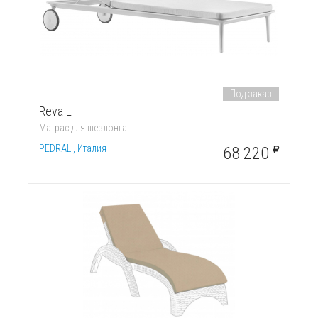
Под заказ
Reva L
Матрас для шезлонга
PEDRALI, Италия
68 220