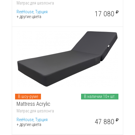
Матрас для шезлонга
ReeHouse, Турция
17 080
+ другие цвета
В шоу-руме
В наличии 10+ шт.
Mattress Acrylic
Матрас для шезлонга
ReeHouse, Турция
47 880
+ другие цвета