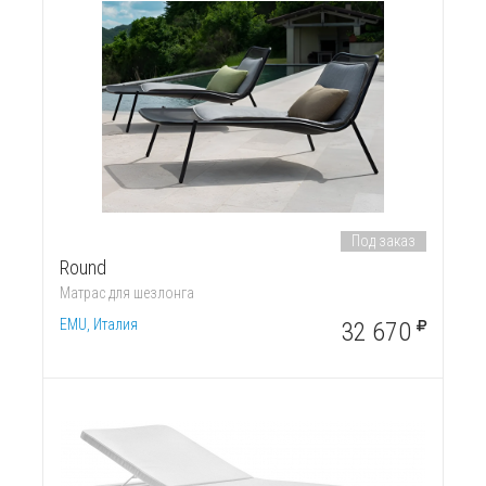
Под заказ
Round
Матрас для шезлонга
EMU, Италия
32 670