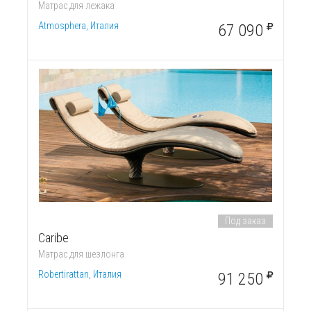
Матрас для лежака
Atmosphera, Италия
67 090
Под заказ
Caribe
Матрас для шезлонга
Robertirattan, Италия
91 250