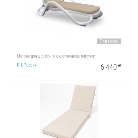
Под заказ
Матрас для шезлонга с креплением липучки
RH, Россия
6 440