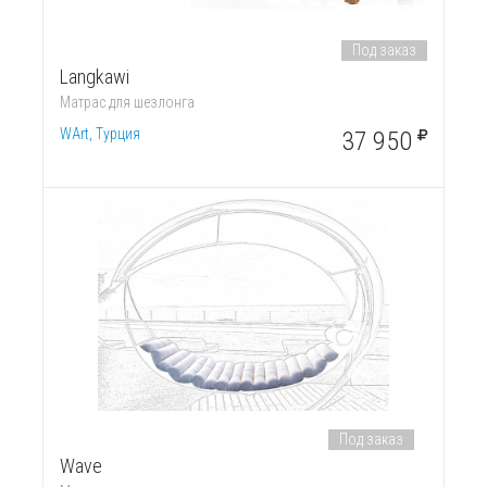
Под заказ
Langkawi
Матрас для шезлонга
WArt, Турция
37 950
Под заказ
Wave