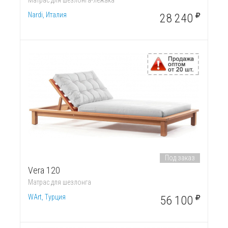
Матрас для шезлонга-лежака
Nardi, Италия
28 240
Под заказ
Vera 120
Матрас для шезлонга
WArt, Турция
56 100