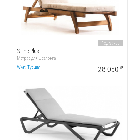
Под заказ
Shine Plus
Матрас для шезлонга
WArt, Турция
28 050