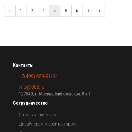
1
2
3
4
5
6
7
Контакты
+7(499) 653-81-64
info@i888.ru
127549, г. Москва, Бибиревская, 8 к.1
Сотрудничество
Оптовым клиентам
Дизайнерам и архитекторам