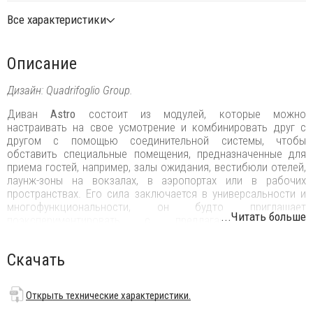
Все характеристики
Описание
Дизайн: Quadrifoglio Group.
Диван
Astro
состоит из модулей, которые можно
настраивать на свое усмотрение и комбинировать друг с
другом с помощью соединительной системы, чтобы
обставить специальные помещения, предназначенные для
приема гостей, например, залы ожидания, вестибюли отелей,
лаунж-зоны на вокзалах, в аэропортах или в рабочих
пространствах. Его сила заключается в универсальности и
многофункциональности, он будто приглашает
...Читать больше
поэкспериментировать с предлагаемыми, почти
бесконечными возможностями. Astro идеально подходит
для создания извилистых и мягких композиций
Скачать
с двухцветными гармоничными сочетаниями пуфов и
столиков для размещения вещей.
Открыть технические характеристики.
Особенности: