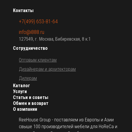
Столик журнальный изогнутый, размер: 1000х750х330 мм
– 2 шт.
Контакты
Модуль изогнутый без спинки, размер: 1000х750х420 мм –
1 шт.
+7(499) 653-81-64
Открыть технические характеристики.
info@i888.ru
127549, г. Москва, Бибиревская, 8 к.1
Цена указана за модель с обивкой категории B. Для
уточнения всех возможных вариантов материала и цвета
Сотрудничество
данного изделия обращайтесь к нашим менеджерам.
Оптовым клиентам
Дизайнерам и архитекторам
Дилерам
Каталог
Услуги
Статьи и советы
Обмен и возврат
О компании
ReeHouse Group - поставляем из Европы и Азии
свыше 100 производителей мебели для HoReCa и