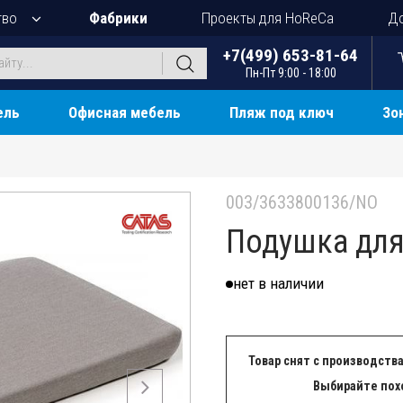
тво
Фабрики
Проекты для HoReCa
До
+7(499) 653-81-64
Пн-Пт 9:00 - 18:00
ель
Офисная мебель
Пляж под ключ
Зо
003/3633800136/NO
Подушка для
нет в наличии
Товар снят с производства
Выбирайте пох