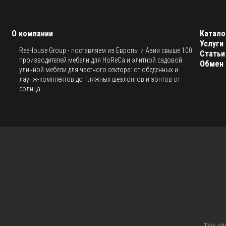
О компании
Катало
Услуги
ReeHouse Group - поставляем из Европы и Азии свыше 100
Статьи
производителей мебели для HoReCa и элитной садовой
Обмен 
уличной мебели для частного сектора: от обеденных и
лаунж-комплектов до пляжных шезлонгов и зонтов от
солнца.