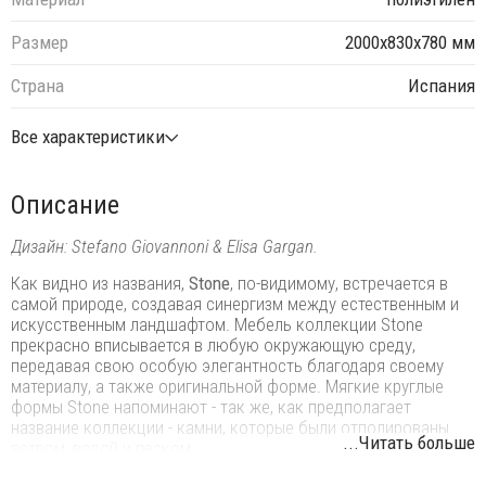
Размер
2000x830x780 мм
Страна
Испания
Все характеристики
Описание
Дизайн: Stefano Giovannoni & Elisa Gargan.
Как видно из названия,
Stone
, по-видимому, встречается в
самой природе, создавая синергизм между естественным и
искусственным ландшафтом. Мебель коллекции Stone
прекрасно вписывается в любую окружающую среду,
передавая свою особую элегантность благодаря своему
материалу, а также оригинальной форме. Мягкие круглые
формы Stone напоминают - так же, как предполагает
название коллекции - камни, которые были отполированы
...Читать больше
ветром, водой и песком.
Особенности: