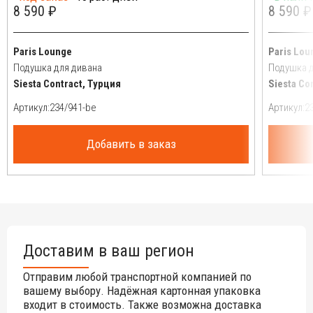
8 590 ₽
8 590 ₽
Paris Lounge
Paris Lou
Подушка для дивана
Подушка д
Siesta Contract, Турция
Siesta Co
Артикул:
Артикул:
Добавить в заказ
Доставим в ваш регион
Отправим любой транспортной компанией по
вашему выбору. Надёжная картонная упаковка
входит в стоимость. Также возможна доставка