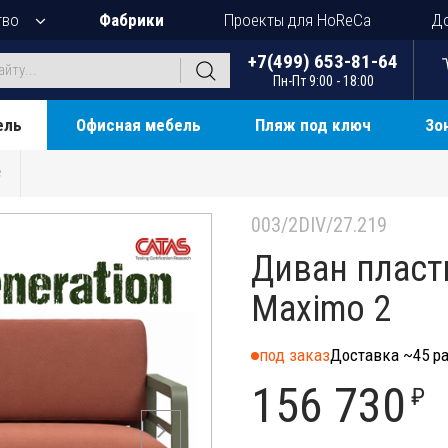
тво
Фабрики
Проекты для HoReCa
До
+7(499) 653-81-64
Пн-Пт 9:00 - 18:00
ель
Офисная мебель
Пляж под ключ
Зо
е
003/2DIV/27.219
Диван пласт
Maximo 2
под заказ
Доставка ~45 ра
156 730
₽