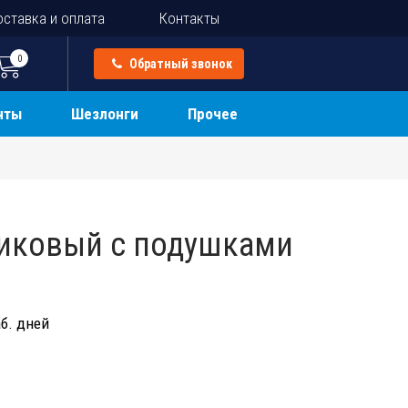
ставка и оплата
Контакты
0
Обратный звонок
нты
Шезлонги
Прочее
иковый с подушками
б. дней