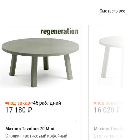
Смотреть все
под заказ
~45 раб. дней
под заказ
~45 раб. 
17 180 ₽
16 020 ₽
Maximo Tavolino 70 Mini
Maximo Tavolino 60 Ma
Столик пластиковый кофейный
Столик пластиковый к