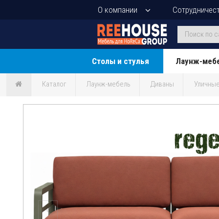
О компании
Сотрудничес
Столы и стулья
Лаунж-меб
Каталог
Лаунж-мебель
Диваны
Уличны