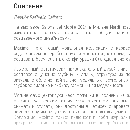
Описание
Дизайн: Raffaello Galiotto.
На выставке Salone del Mobile 2024 в Милане Nardi п
изысканная цветовая палитра стала общей нитью 
создаваемого дизайнерами.
Maximo
- это новый модульная коллекция с карка
содержанием переработанных компонентов, который, на
создавать бесчисленные конфигурации благодаря систем
Изысканный, эстетически привлекательный дизайн: чис
создавая ощущение глубины и длины; структура из пе
визуально облегченной за счет модульных треугольных 
глубокое сиденье и гибкая, гармоничная модульность.
Мягкие самоцентрирующиеся подушки выполнены из эле
отличаются высоким техническим качеством: они выд
снимать и стирать, они доступны в четырех очароват
немного другим рисунком, но идеально подходящими от
Коллекция Maximo также включает в себя журнальн
прикрепить к сиденью, оба выполнены из переработанно