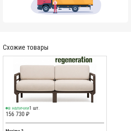
Модуль левый, размер: 930х940х790 мм – 1 шт.
Открыть технические характеристики
.
Открыть руководство по сборке.
Для уточнения всех возможных вариантов материала и
цвета данного изделия обращайтесь к нашим
менеджерам.
Схожие товары
в наличии
1 шт.
156 730 ₽
Maximo 2