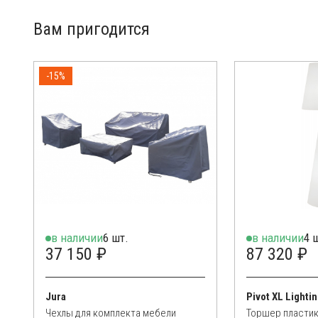
являются естественным процессом, который вызван тем
Вам пригодится
-15%
в наличии
6 шт.
в наличии
4 
37 150 ₽
87 320 ₽
Jura
Pivot XL Lighti
Чехлы для комплекта мебели
Торшер пласти