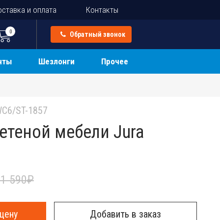
ставка и оплата
Контакты
0
Обратный звонок
нты
Шезлонги
Прочее
C6/ST-1857
етеной мебели Jura
1 590
₽
цену
Добавить в заказ