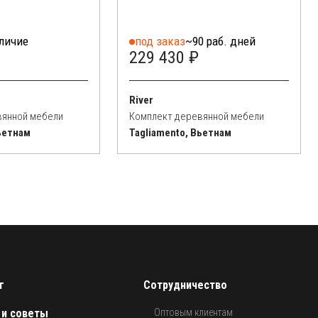
аличие
под заказ
~90 раб. дней
229 430 ₽
River
вянной мебели
Комплект деревянной мебели
ьетнам
Tagliamento, Вьетнам
г
Сотрудничество
 и советы
Оптовым клиентам