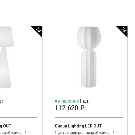
пературными изменениями или влажностью.
3d
3d
шт.
в наличии
1 шт.
112 620 ₽
ng OUT
Cucun Lighting LED OUT
ковый уличный
Светильник напольный уличный