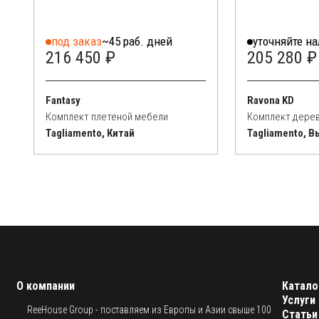
под заказ
~45 раб. дней
уточняйте н
216 450 ₽
205 280 ₽
Fantasy
Ravona KD
Комплект плетеной мебели
Комплект дере
Tagliamento, Китай
Tagliamento, В
О компании
Катало
Услуги
ReeHouse Group - поставляем из Европы и Азии свыше 100
Статьи