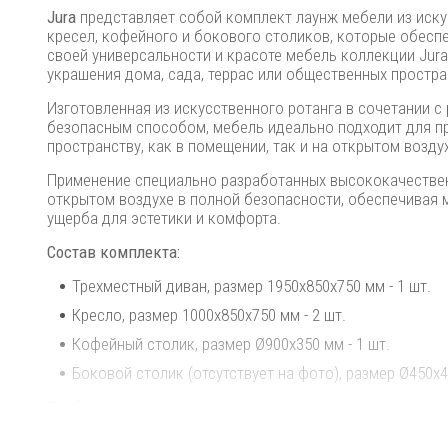
Jura
представляет собой комплект лаунж мебели из искус
кресел, кофейного и бокового столиков, которые обесп
своей универсальности и красоте мебель коллекции Jura
украшения дома, сада, террас или общественных простра
Изготовленная из искусственного ротанга в сочетании с
безопасным способом, мебель
идеально подходит для п
пространству, как в помещении, так и на открытом возду
Применение специально разработанных высококачествен
открытом воздухе в полной безопасности, обеспечивая
ущерба для эстетики и комфорта.
Состав комплекта:
Трехместный диван, размер 1950х850х750 мм - 1 шт.
Кресло, размер 1000х850х750 мм - 2 шт.
Кофейный столик, размер Ø900х350 мм - 1 шт.
Боковой столик (отсутствует на фото), размер Ø450х45
Особенности:
Каркас мебели выполнен из массива акации, которая