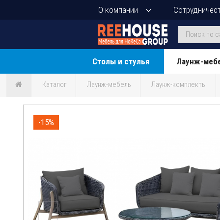
О компании
Сотрудничес
Столы и стулья
Лаунж-меб
Каталог
Лаунж-мебель
Лаунж-комплекты
-15%