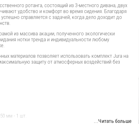
ственного ротанга, состоящий из 3-местного дивана, двух
ечивают удобство и комфорт во время сидения. Благодаря
 успешно справляется с задачей, когда дело доходит до
нств.
 рамой из массива акации, полученного экологически
ридания нотки тренда и индивидуальности любому
хе.
ных материалов позволяет использовать комплект Jura на
 максимальную защиту от атмосферных воздействий без
0 мм - 1 шт.
...Читать больше
 превосходно переносит перепады температур, является