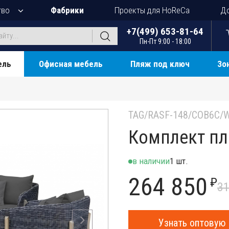
тво
Фабрики
Проекты для HoReCa
До
+7(499) 653-81-64
Пн-Пт 9:00 - 18:00
ель
Офисная мебель
Пляж под ключ
Зо
TAG/RASF-148/COB6C/W
Комплект пл
в наличии
1 шт.
264 850
₽
31
Узнать оптовую 