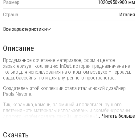
Размер
1020х950х900 мм
Страна
Италия
Все характеристики
Описание
Продуманное сочетание материалов, форм и цветов
характеризует коллекцию
InOut
, которая предназначена не
только для использования на открытом воздухе – террасы,
сады, бассейны, но и для внутреннего пространства.
Создателем этой коллекции стала итальянский дизайнер
Paola Navone.
Тик, керамика, камень, алюминий и полиэтилен ручного
плетения - эти материалы использованы и скомбинированы
...Читать больше
для того, чтобы создать такой широкий выбор столов и
стульев, диванов, кресел и другой мебели.
Особенности:
Скачать