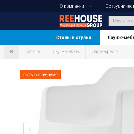
О компании
Сотрудничес
Столы и стулья
Лаунж-меб
Каталог
Лаунж-мебель
Лаунж-кресла
есть в шоу-руме