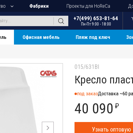
тво
Фабрики
Проекты для HoReCa
До
+7(499) 653-81-64
Пн-Пт 9:00 - 18:00
ель
Офисная мебель
Пляж под ключ
Зо
015/631BI
Кресло пласт
под заказ
Доставка ~60 ра
40 090
₽
Узнать оптовую 