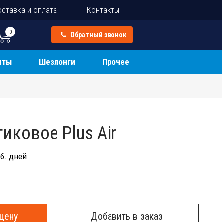
ставка и оплата
Контакты
0
Обратный звонок
нты
Шезлонги
Прочее
иковое Plus Air
б. дней
цену
Добавить в заказ