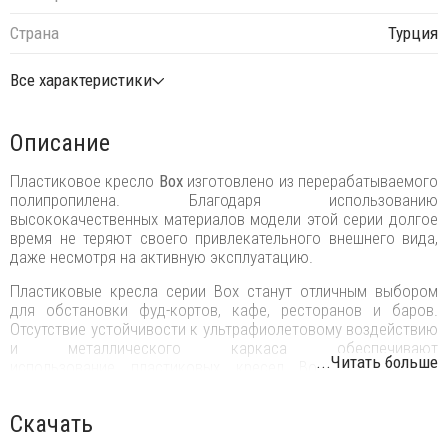
Страна
Турция
Все характеристики
Описание
Пластиковое кресло
Box
изготовлено из перерабатываемого
полипропилена. Благодаря использованию
высококачественных материалов модели этой серии долгое
время не теряют своего привлекательного внешнего вида,
даже несмотря на активную эксплуатацию.
Пластиковые кресла серии Box станут отличным выбором
для обстановки фуд-кортов, кафе, ресторанов и баров.
Отсутствие устойчивости к ультрафиолетовому воздействию
и металлического каркаса обеспечивают
...Читать больше
использование пластиковых кресел Box на открытых
пространствах.
Особенности:
Скачать