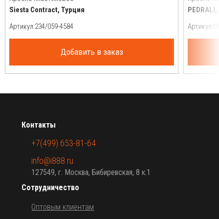
Siesta Contract, Турция
PEDRALI,
Артикул:
Артикул:
Добавить в заказ
Контакты
+7(499) 653-81-64
info@i888.ru
127549, г. Москва, Бибиревская, 8 к.1
Сотрудничество
Оптовым клиентам