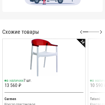
Схожие товары
3d
в наличии
7 шт.
в нали
13 560 ₽
10 590 
Carmen
Tatami
Кресло пластиковое
Кресло п