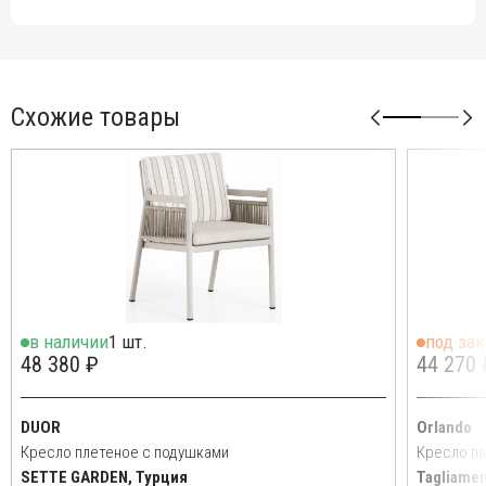
Схожие товары
в наличии
1 шт.
под зак
48 380 ₽
44 270 
DUOR
Orlando
Кресло плетеное с подушками
Кресло пл
SETTE GARDEN, Турция
Tagliame