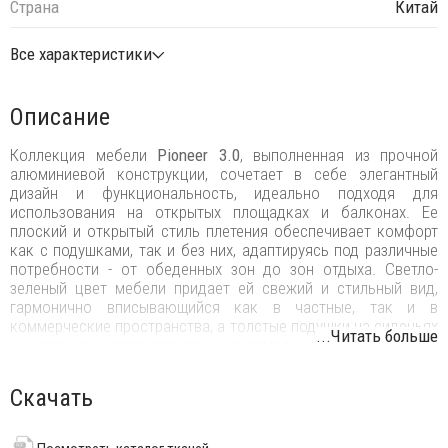
Страна
Китай
Все характеристики
Описание
Коллекция мебели
Pioneer 3.0
, выполненная из прочной
алюминиевой конструкции, сочетает в себе элегантный
дизайн и функциональность, идеально подходя для
использования на открытых площадках и балконах. Ее
плоский и открытый стиль плетения обеспечивает комфорт
как с подушками, так и без них, адаптируясь под различные
потребности - от обеденных зон до зон отдыха. Светло-
зеленый цвет мебели придает ей свежий и стильный вид,
гармонично вписывающийся как в частные, так и в
коммерческие пространства, а толстые подушки на сиденьях
...Читать больше
и спинке гарантируют максимальный комфорт и
расслабление, напоминая о беззаботных моментах юности.
Скачать
Для подушек выбран олефин, материал на основе
полипропилена, легкий, с низкой степенью влагопоглощения
и быстросохнущим. Превосходная устойчивость к