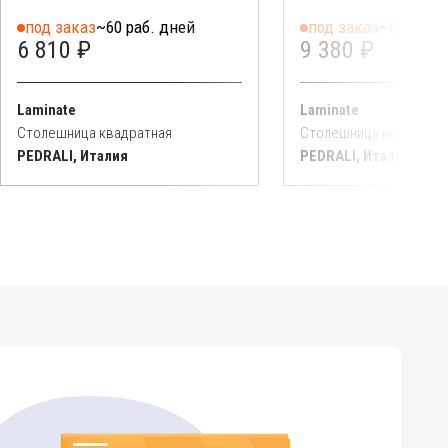
под заказ
~60 раб. дней
под заказ
~60 раб. 
6 810 ₽
9 380 ₽
Laminate
Laminate
Столешница квадратная
Столешница квадратн
PEDRALI, Италия
PEDRALI, Италия