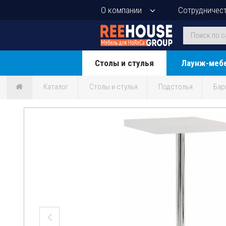
О компании
Сотрудничес
Столы и стулья
Лаунж-меб
Каталог
Столы и стулья
Подстолья
Бар