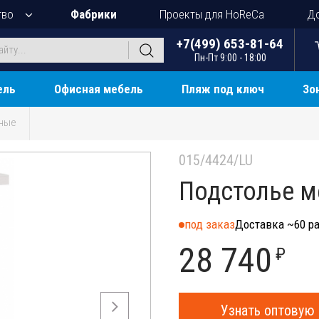
тво
Фабрики
Проекты для HoReCa
До
+7(499) 653-81-64
Пн-Пт 9:00 - 18:00
ель
Офисная мебель
Пляж под ключ
Зо
ные
015/4424/LU
Подстолье м
под заказ
Доставка ~60 ра
28 740
₽
Узнать оптовую 