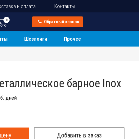
ставка и оплата
Контакты
0
Обратный звонок
нты
Шезлонги
Прочее
еталлическое барное Inox
б. дней
цену
Добавить в заказ