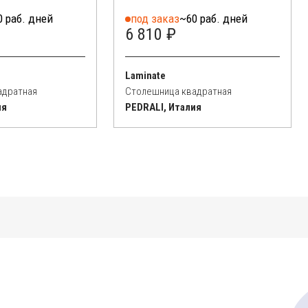
0 раб. дней
под заказ
~60 раб. дней
6 810 ₽
Laminate
адратная
Столешница квадратная
ия
PEDRALI, Италия