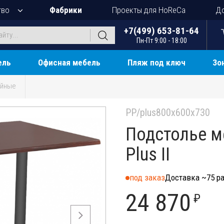
тво
Фабрики
Проекты для HoReCa
До
+7(499) 653-81-64
Пн-Пт 9:00 - 18:00
ель
Офисная мебель
Пляж под ключ
Зо
йные
PP/plus800x600x730
Подстолье м
Plus II
под заказ
Доставка ~75 ра
24 870
₽