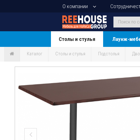
О компании
Сотрудничес
Столы и стулья
Лаунж-меб
Каталог
Столы и стулья
Подстолья
Дво