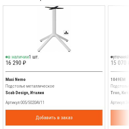
в наличии
1 шт.
уточняй
16 290 ₽
15 070 
Maxi Nemo
1049EM
Подстолье металлическое
Подстоль
Scab Design, Италия
Tron, Кит
Артикул:
Артикул:
Добавить в заказ