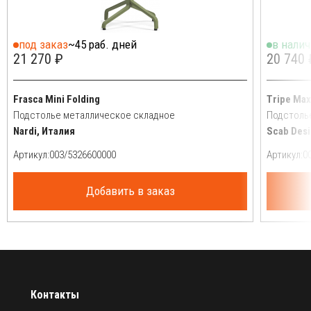
под заказ
~45 раб. дней
в нали
21 270 ₽
20 740 
Frasca Mini Folding
Tripe Max
Подстолье металлическое складное
Подстоль
Nardi, Италия
Scab Desi
Артикул:
Артикул:
Добавить в заказ
Контакты