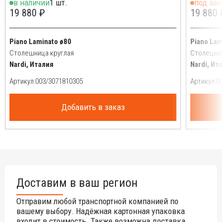
в наличии
1 шт.
под зак
19 880 ₽
19 880 
Piano Laminato ø80
Piano Lam
Столешница круглая
Столешни
Nardi, Италия
Nardi, Ит
Артикул:
Артикул:
Добавить в заказ
Доставим в ваш регион
Отправим любой транспортной компанией по
вашему выбору. Надёжная картонная упаковка
входит в стоимость. Также возможна доставка