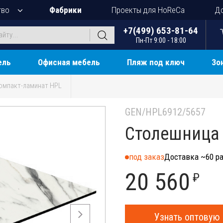
тво
Фабрики
Проекты для HoReCa
До
+7(499) 653-81-64
Пн-Пт 9:00 - 18:00
ель
Офисная мебель
Пляж под ключ
Зо
омпакт-ламинат HPL
GEN/HPL6912/5657
Столешница 
под заказ
Доставка ~60 ра
20 560
₽
Узнать оптовую 