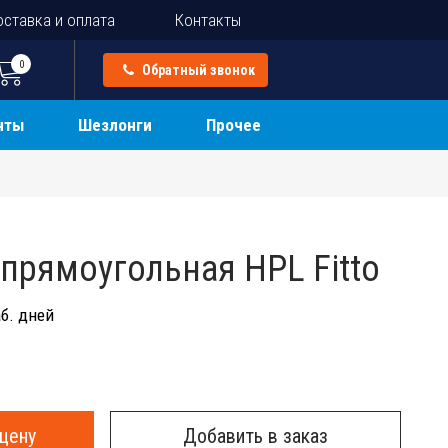
ставка и оплата
Контакты
0
Обратный звонок
нты
Шезлонги
Прочее
прямоугольная HPL Fitto
б. дней
цену
Добавить в заказ