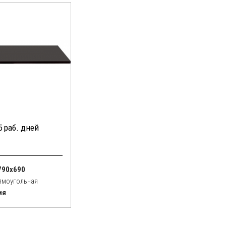
5 раб. дней
790x690
ямоугольная
ия