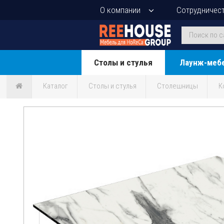
О компании
Сотрудничес
Столы и стулья
Лаунж-меб
Каталог
Столы и стулья
Столешницы
К