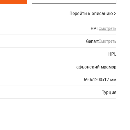
Перейти к описанию
HPL
Смотреть
Genart
Смотреть
HPL
афьонский мрамор
690х1200х12 мм
Турция