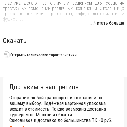
пластика делают ее отличным решением для создания
престижных помещений различных назначений. Столешница
прекрасно впишется в рестораны, кафе, залы ожидания и
фудкорты.
...Читать больше
Особенности:
Столешница выполнена из ЛДСП (ламинированная
Скачать
древесностружечная плита).
Кромка выполнена из ABS-пластика латунного цвета.
Открыть технические характеристики.
Глянцевая поверхность.
Плоские края.
Открыть технические характеристики.
Доставим в ваш регион
Цена на сайте указана за модель размером 1290х790 мм.
Для уточнения цены и всех возможных вариантов
Отправим любой транспортной компанией по
материала и цвета данного изделия обращайтесь к нашим
вашему выбору. Надёжная картонная упаковка
менеджерам.
входит в стоимость. Также возможна доставка
курьером по Москве и области.
Самовывоз и доставка до большинства ТК - 0 руб.