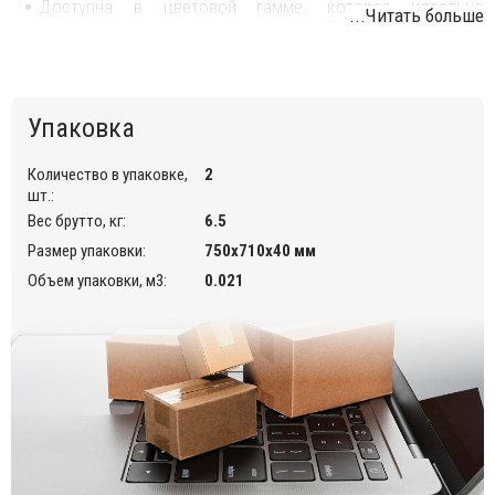
Доступна в цветовой гамме, которая идеально
...Читать больше
сочетается с коллекцией подстольев
Tripe и атмосферой
летних кафе и фудкортов.
Плоский край.
Столешница имеет 4 вставки для крепления.
Упаковка
Столешницу можно использовать в помещении и на
открытом воздухе.
Количество в упаковке,
2
шт.:
Дополнительную информацию и цены на другие модели Вы
Вес брутто, кг:
6.5
можете уточнить у менеджеров.
Размер упаковки:
750х710х40 мм
Объем упаковки, м3:
0.021