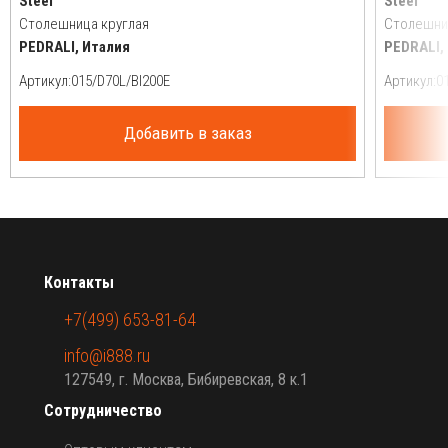
Steel
Steel
Столешница круглая
Столешни
PEDRALI, Италия
PEDRALI,
Артикул:
Артикул:
Добавить в заказ
Контакты
+7(499) 653-81-64
info@i888.ru
127549, г. Москва, Бибиревская, 8 к.1
Сотрудничество