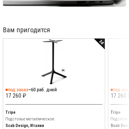
Вам пригодится
3d
под заказ
~60 раб. дней
под зак
17 260 ₽
17 260 
Tripe
Tripe
Подстолье металлическое
Подстоль
Scab Design, Италия
Scab Desi