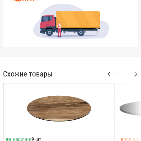
передающими ощущения природы, наполнит интерьер
энергией, а естественные оттенки оживления придадут ему
свежести.
Возможные размеры столешниц:
круглые - Ø600 мм, Ø700 мм, Ø800 мм, Ø900 мм, Ø1070 мм;
квадратные - 600х600 мм, 700х700 мм, 800х800 мм;
прямоугольные - 650х1200 мм, 780х1450 мм, 600х800 мм,
600х1100 мм, 700х1100 мм, 700х1200 мм, 800х1200 мм,
800х1400 мм.
Схожие товары
Декор можно выбрать из
палитры
.
При заказе столешниц указывайте в комментариях номер
необходимого декора.
в наличии
9 шт.
под зак