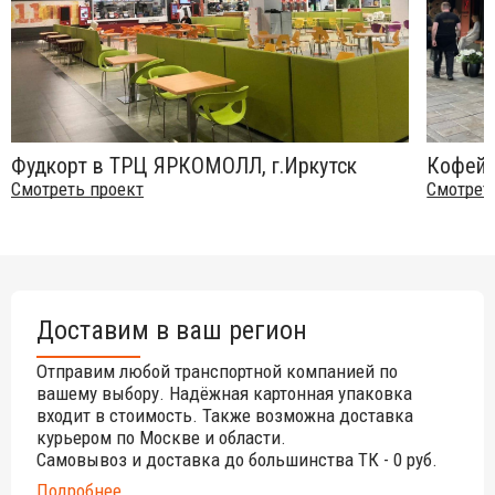
стабильная форма;
стойкость к различным погодным проявлениям;
прочная однородная поверхность;
стойкость к воздействию ультрафиолетовых лучей;
стойкость к тепловым воздействиям.
Фудкорт в ТРЦ ЯРКОМОЛЛ, г.Иркутск
Кофейн
Смотреть проект
Смотрет
Использование столешниц Werzalit:
для частных домов на кухнях и в столовых;
для заведений: в залах фуд-кортов, кафе, баров,
ресторанов;
в столовых хостелов, отелей, гостиниц, санаториев и т.д.;
Доставим в ваш регион
в офисах, залов для проведения конференций и
собраний;
Отправим любой транспортной компанией по
вашему выбору. Надёжная картонная упаковка
в буфетах различных учреждений;
входит в стоимость. Также возможна доставка
на летних площадках городских и пляжных кафе, баров,
курьером по Москве и области.
ресторанов.
Самовывоз и доставка до большинства ТК - 0 руб.
Коллекция декоров
Fantasy
- дизайн с текстурами,
Подробнее