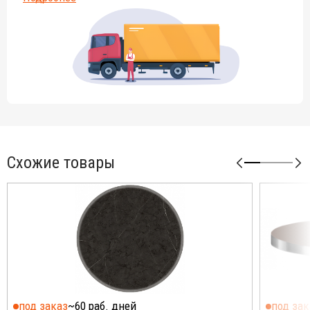
передающими ощущения природы, наполнит интерьер
энергией, а естественные оттенки оживления придадут ему
свежести.
Возможные размеры столешниц:
круглые - Ø600 мм, Ø700 мм, Ø800 мм, Ø900 мм, Ø1070 мм;
квадратные - 600х600 мм, 700х700 мм, 800х800 мм;
прямоугольные - 650х1200 мм, 780х1450 мм, 600х800 мм,
600х1100 мм, 700х1100 мм, 700х1200 мм, 800х1200 мм,
800х1400 мм.
Схожие товары
Декор можно выбрать из
палитры
.
При заказе столешниц указывайте в комментариях номер
необходимого декора.
под заказ
~60 раб. дней
под зак