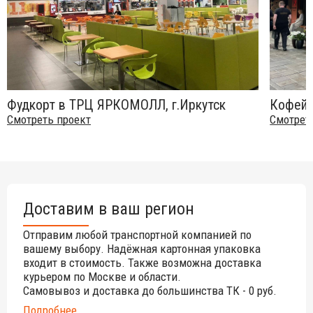
стабильная форма;
стойкость к различным погодным проявлениям;
прочная однородная поверхность;
стойкость к воздействию ультрафиолетовых лучей;
стойкость к тепловым воздействиям.
Фудкорт в ТРЦ ЯРКОМОЛЛ, г.Иркутск
Кофейн
Смотреть проект
Смотрет
Использование столешниц Werzalit:
для частных домов на кухнях и в столовых;
для заведений: в залах фуд-кортов, кафе, баров,
ресторанов;
в столовых хостелов, отелей, гостиниц, санаториев и т.д.;
Доставим в ваш регион
в офисах, залов для проведения конференций и
собраний;
Отправим любой транспортной компанией по
вашему выбору. Надёжная картонная упаковка
в буфетах различных учреждений;
входит в стоимость. Также возможна доставка
на летних площадках городских и пляжных кафе, баров,
курьером по Москве и области.
ресторанов.
Самовывоз и доставка до большинства ТК - 0 руб.
Коллекция декоров
Fantasy
- дизайн с текстурами,
Подробнее