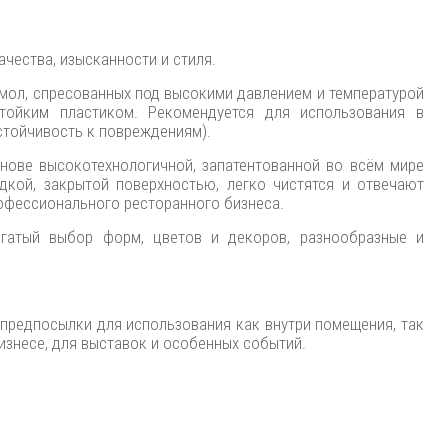
ачества, изысканности и стиля.
смол, спресованных под высокими давлением и температурой
тойким пластиком. Рекомендуется для использования в
стойчивость к повреждениям).
снове высокотехнологичной, запатентованной во всём мире
дкой, закрытой поверхностью, легко чистятся и отвечают
офессионального ресторанного бизнеса.
огатый выбор форм, цветов и декоров, разнообразные и
предпосылки для использования как внутри помещения, так
бизнесе, для выставок и особенных событий.