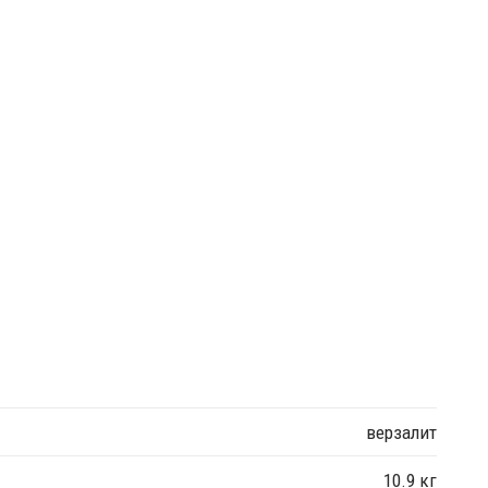
верзалит
10.9 кг