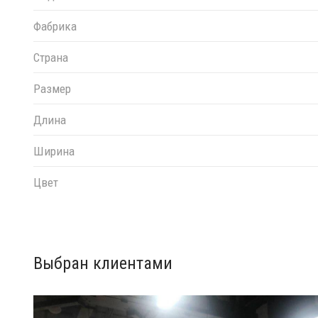
квадратные - 600х600 мм, 700х700 мм, 800х800 мм;
Фабрика
прямоугольные - 650х1200 мм, 780х1450 мм, 600х800
800х1400 мм.
Страна
Декор можно выбрать из
палитры
.
Размер
При заказе столешниц указывайте в комментариях ном
Длина
Ширина
Цвет
Выбран клиентами