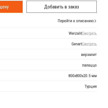
цену
Добавить в заказ
Перейти к описанию
Werzalit
Смотреть
Genart
Смотреть
верзалит
палаццо
800х800х20.5 мм
Турция