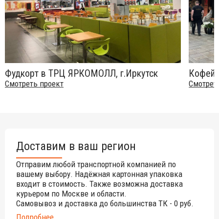
стабильная форма;
стойкость к различным погодным проявлениям;
прочная однородная поверхность;
стойкость к воздействию ультрафиолетовых лучей;
стойкость к тепловым воздействиям.
Фудкорт в ТРЦ ЯРКОМОЛЛ, г.Иркутск
Кофейн
Смотреть проект
Смотрет
Использование столешниц Werzalit:
для частных домов на кухнях и в столовых;
для заведений: в залах фуд-кортов, кафе, баров,
ресторанов;
в столовых хостелов, отелей, гостиниц, санаториев и т.д.;
Доставим в ваш регион
в офисах, залов для проведения конференций и
собраний;
Отправим любой транспортной компанией по
вашему выбору. Надёжная картонная упаковка
в буфетах различных учреждений;
входит в стоимость. Также возможна доставка
на летних площадках городских и пляжных кафе, баров,
курьером по Москве и области.
ресторанов.
Самовывоз и доставка до большинства ТК - 0 руб.
Будьте готовы отправиться в экзотическое путешествие с
Подробнее