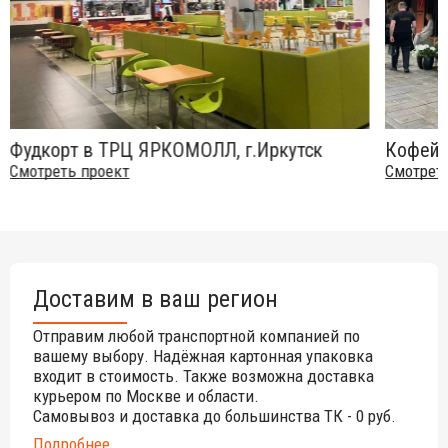
стабильная форма;
стойкость к различным погодным проявлениям;
прочная однородная поверхность;
стойкость к воздействию ультрафиолетовых лучей;
стойкость к тепловым воздействиям.
Фудкорт в ТРЦ ЯРКОМОЛЛ, г.Иркутск
Кофейн
Смотреть проект
Смотрет
Использование столешниц Werzalit:
для частных домов на кухнях и в столовых;
для заведений: в залах фуд-кортов, кафе, баров,
ресторанов;
в столовых хостелов, отелей, гостиниц, санаториев и т.д.;
Доставим в ваш регион
в офисах, залов для проведения конференций и
собраний;
Отправим любой транспортной компанией по
вашему выбору. Надёжная картонная упаковка
в буфетах различных учреждений;
входит в стоимость. Также возможна доставка
на летних площадках городских и пляжных кафе, баров,
курьером по Москве и области.
ресторанов.
Самовывоз и доставка до большинства ТК - 0 руб.
Будьте готовы отправиться в экзотическое путешествие с
Подробнее