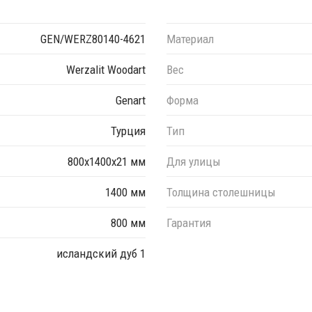
е с коллекцией декоров
Woodart
, которая открывает двери в
ми тонами. Это коллекция, которая сочетает в себе стиль и
GEN/WERZ80140-4621
Материал
Werzalit Woodart
Вес
мм;
Genart
Форма
 мм, 600х1100 мм, 700х1100 мм, 700х1200 мм, 800х1200 мм,
Турция
Тип
800х1400х21 мм
Для улицы
ер необходимого декора.
1400 мм
Толщина столешницы
800 мм
Гарантия
исландский дуб 1