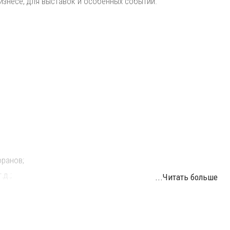
бизнесе, для выставок и особенных событий.
оранов;
.д.;
...Читать больше
аний;
в, ресторанов.