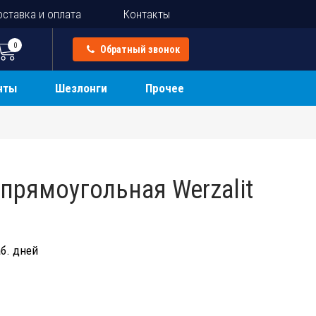
ставка и оплата
Контакты
0
Обратный звонок
нты
Шезлонги
Прочее
прямоугольная Werzalit
б. дней