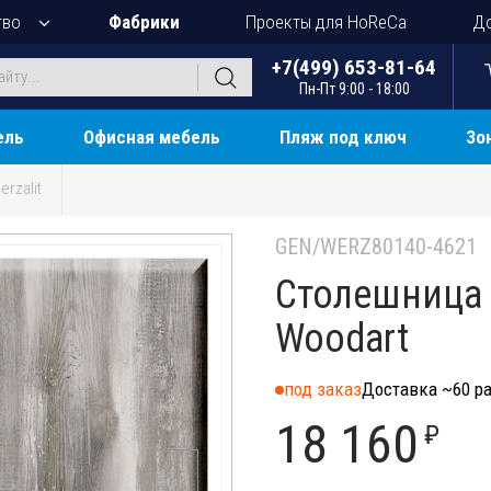
тво
Фабрики
Проекты для HoReCa
До
+7(499) 653-81-64
Пн-Пт 9:00 - 18:00
ель
Офисная мебель
Пляж под ключ
Зо
erzalit
GEN/WERZ80140-4621
Столешница 
Woodart
под заказ
Доставка ~60 ра
18 160
₽