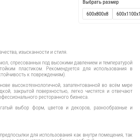
Выбрать размер
600х800х8
600х1100х
ачества, изысканности и стиля.
смол, спресованных под высокими давлением и температурой
тойким пластиком. Рекомендуется для использования в
стойчивость к повреждениям).
снове высокотехнологичной, запатентованной во всём мире
дкой, закрытой поверхностью, легко чистятся и отвечают
офессионального ресторанного бизнеса.
огатый выбор форм, цветов и декоров, разнообразные и
предпосылки для использования как внутри помещения, так