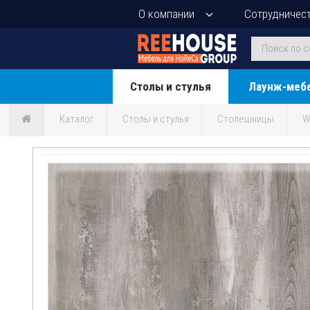
О компании
Сотрудничес
Столы и стулья
Лаунж-меб
Каталог
Столы и стулья
Столешницы
W