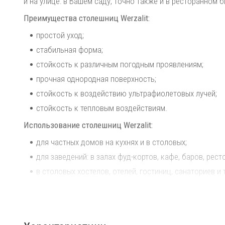
и на улице: в Вашем саду, точно также и в ресторанном 
Преимущества столешниц Werzalit:
простой уход;
стабильная форма;
стойкость к различным погодным проявлениям;
прочная однородная поверхность;
стойкость к воздействию ультрафиолетовых лучей;
стойкость к тепловым воздействиям.
Использование столешниц Werzalit:
для частных домов на кухнях и в столовых;
для заведений: в залах фуд-кортов, кафе, баров, рест
в столовых хостелов, отелей, гостиниц, санаториев и т
в офисах, залов для проведения конференций и собр
в буфетах различных учреждений;
на летних площадках городских и пляжных кафе, баро